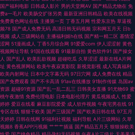
先锋 91色精品 豆花va官网 免费看91网站 熟女亚洲一区二区三区 91免费高
国产福利电影
日韩成人影片
男的天堂网AV
国产精品尤物在
免
费a一毛片
欧美肠交扩张另类
最新亚洲日韩精品
欧美在线视频
福利理论片 女优大全 先锋av资源网在线 91官网网页版 97人妻人人操人人爽
免费黄色网址在线
主播第一页
丁香五月网
性爱东京热
草逼视
频78
国产成人免费无码
高清日韩无码视频
宗和网五月天
日b
国产精品视频色色 免费视频久久就久久 1024在线看片 91小仙女丝袜 国产精
视频
成人三级网站在
主播福利姬h在线
国产精一精二区
基情涩
涩网
51漫画成人
丁香5月综合网
91爱爱com
伊人涩涩射
黄色
品一区 欧美日韩福利资源网 五月天性爱视频 91传媒视频再现观看 91网站免
视频网址导航
91国在线观看
91最新自拍
黄色软件91
国产操女
人
国产乱人
欧美乱欲视频
超碰吃瓜
久草涩涩
最新在线A片网
费立即观看 狠狠艹网 瑟瑟综合网 91n视频在线 久草日本亚洲 婷婷99热婷婷
址
黄色视屏网站
欧美午夜寂寞影院
新视觉影视
成人写真福利
欧美内射网址
日本中文字幕无码
97日穴网
成人免费在线
精品
91福利电影 91在线A级片 国产6页 男人天堂2015 乱轮社区 国模精自 欧美色
国产免费观看
国产不卡高清
91av在线播放
91制作传媒
岛国av
资源
超碰91资源
国产乱一乱二乱三
日韩美女直播
91尤物69
蜜
色不卡 国产视频第12页 不卡的国产AV 91乱子伦国产精品 91黄色网页 91大
桃午夜激情
免费伦理电影
日本电影伦理片
黄瓜视频成人
性爱
婷婷
爱豆在线看
麻豆影院爱爱
成人软件视频
午夜宅男在线
91
神影音 伊人99大香网 熟妇人妻一区二区 老湿69视频福利在线 久热草无码 午
专区在线
狠狠干欧美
国产三级国产
国产欧美日韩在线
97五月
天婷婷
日韩在线网
91福利社视频
福利导航
A片三级网站
久草
夜成人精品福利 欧美综合在线123 亚洲激情文学视频 欧美sss视频在线 福利
视频8
香蕉APP污视频
艹艹艹插逼
国产精品五月天
狠狠操欧美
性爱
国产绝色精品
精品孕妇无码视频
午夜A片三级片
天美果冻