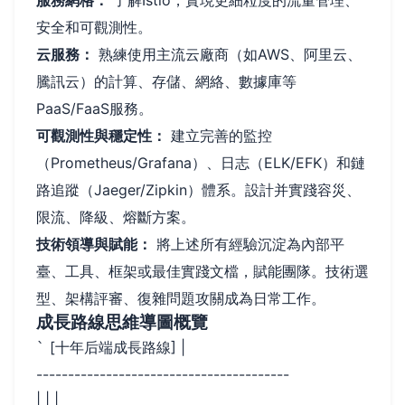
安全和可觀測性。
云服務：
熟練使用主流云廠商（如AWS、阿里云、
騰訊云）的計算、存儲、網絡、數據庫等
PaaS/FaaS服務。
可觀測性與穩定性：
建立完善的監控
（Prometheus/Grafana）、日志（ELK/EFK）和鏈
路追蹤（Jaeger/Zipkin）體系。設計并實踐容災、
限流、降級、熔斷方案。
技術領導與賦能：
將上述所有經驗沉淀為內部平
臺、工具、框架或最佳實踐文檔，賦能團隊。技術選
型、架構評審、復雜問題攻關成為日常工作。
成長路線思維導圖概覽
[十年后端成長路線] |
`
----------------------------------------
| | |