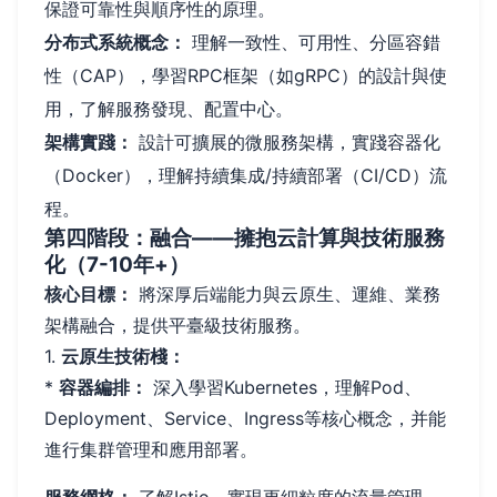
保證可靠性與順序性的原理。
分布式系統概念：
理解一致性、可用性、分區容錯
性（CAP），學習RPC框架（如gRPC）的設計與使
用，了解服務發現、配置中心。
架構實踐：
設計可擴展的微服務架構，實踐容器化
（Docker），理解持續集成/持續部署（CI/CD）流
程。
第四階段：融合——擁抱云計算與技術服務
化（7-10年+）
核心目標：
將深厚后端能力與云原生、運維、業務
架構融合，提供平臺級技術服務。
1.
云原生技術棧：
*
容器編排：
深入學習Kubernetes，理解Pod、
Deployment、Service、Ingress等核心概念，并能
進行集群管理和應用部署。
服務網格：
了解Istio，實現更細粒度的流量管理、