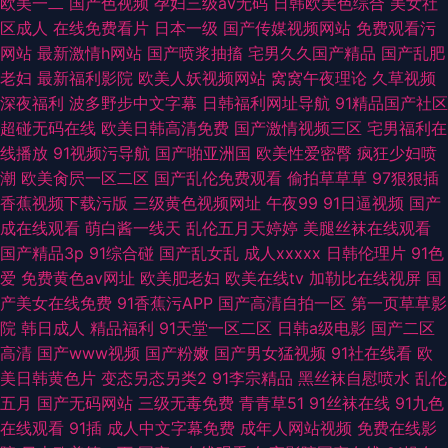
欧美一二
国产色视频
孕妇三级av无码
日韩欧美色综合
美女社
区成人
在线免费看片
日本一级
国产传媒视频网站
免费观看污
网站
最新激情h网站
国产喷浆抽搐
宅男久久国产精品
国产乱肥
老妇
最新福利影院
欧美人妖视频网站
窝窝午夜理论
久草视频
深夜福利
波多野步中文字幕
日韩福利网址导航
91精品国产社区
超碰无码在线
欧美日韩高清免费
国产激情视频三区
宅男福利在
线播放
91视频污导航
国产啪亚洲国
欧美性爱密臀
疯狂少妇喷
潮
欧美肏屄一区二区
国产乱伦免费观看
偷拍草草草
97狠狠插
香蕉视频下载污版
三级黄色视频网址
午夜99
91日逼视频
国产
成在线观看
萌白酱一线天
乱伦五月天婷婷
美腿丝袜在线观看
国产精品3p
91综合碰
国产乱女乱
成人xxxxx
日韩伦理片
91色
爱
免费黄色av网址
欧美肥老妇
欧美在线tv
加勒比在线视屏
国
产美女在线免费
91香蕉污APP
国产高清自拍一区
第一页草草影
院
韩日成人
精品福利
91天堂一区二区
日韩a级电影
国产二区
高清
国产www视频
国产粉嫩
国产男女猛视频
91社在线看
欧
美日韩黄色片
变态另态另类2
91李宗精品
黑丝袜自慰喷水
乱伦
五月
国产无码网站
三级无毒免费
青青草51
91丝袜在线
91九色
在线观看
91插
成人中文字幕免费
成年人网站视频
免费在线影