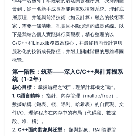
作為一名擁有十年經驗的后端開發程序員，我深刻體
會到，從一名新手成長為能夠駕馭復雜系統、理解底
層原理、并能與前沿技術（如云計算）融合的技術專
家，需要一條清晰、扎實且不斷演進的成長路線。以
下是我結合個人實踐與行業觀察，精心整理的以
C/C++和Linux服務器為核心，并最終指向云計算與
服務化的技術成長路徑，并附上關鍵階段的思維導圖
概覽。
第一階段：筑基——深入C/C++與計算機系
統（1-2年）
核心目標：
掌握編程之“術”，理解計算機之“道”。
1.
C語言精粹：
指針、內存管理（malloc/free）、
數據結構（鏈表、棧、隊列、哈希表）的自實現、文
件I/O。理解程序在內存中的布局（代碼段、數據
段、堆、棧）。
2.
C++面向對象與泛型：
類與對象、RAII資源管