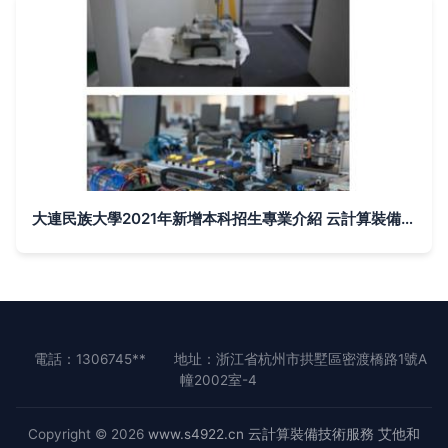
大連民族大學2021年新增本科招生專業介紹 云計算裝備技術服務
電話：1306745**
地址：浙江省杭州市拱墅區密渡橋路1號A
幢2002室-4
Copyright © 2026
www.s4922.cn
云計算裝備技術服務
艾他和