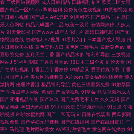
看
三级网站视频网
成人日韩精品
日韩福利专区
欧美二区女同
国产精品一区91
小x导航福利
免费黄色在线视频
91原创视频
欧
美日韩小视频
国产成人在线无码
91黑料不
国产极品自拍
岛国
最大色网站
精品无码国产二品
欧美一及片
激情网婷婷
人妖大
片
91天堂影视
国产www
成年人伦理片
高清日韩电影
国产尤
物视频在线
超碰福利97视屏
91看片入口
日本国产成人视频
日
本日韩欧美在线
黄色资料入口
黄色网三级毛片
最新黄色av
麻
豆影院免费
五月天堂丁香
国产精品水多
福利所导航
三级视频
网站J
51福利影院
丁香五月天av
18日本三级全黄
乱伦天堂
国
产在线短视频
丁香五月丁香婷婷
91精品又
爱豆传媒下载
丁香
九月国产主播
美女网站视频黄
A片com
美女福利在线观看
狼人
激情网
伦理片香港
极品福利导航
黄色三级最新免费
91嫩草国
产
午夜成年人网站
免费国产高清视频
91草莓
丝瓜视频污成人
国产亚洲视品在线
国产玖玖
国产免费毛不卡片
久久无码
国产
精品网络
孕妇无码在线
91手机论坛
91视频新地址
91日逼
午夜
啪视频
91啪水蜜桃网
国产二区无码
91日韩在线观看
西瓜影院
视频全集
国产孕妇无码视频
国产在线福利
国产在线日皮片
午
夜神马伦理
毛片网站美女
AV福利激情毛片
黄色网在线播放
91