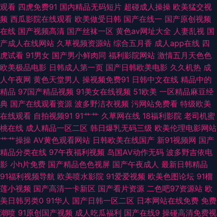
婷婷五月福利 玖玖资源综合楼 97资源共享 最新高清无码专区 亚洲色图免费
观看
四虎免费91
国内精品无码短片
超碰成人操操
欧美猛交视
频
西瓜影院在线观看
欧美做受日韩
国产在线一
国产原创视频
在线观看 人妻一区二区三区传媒 超碰国产人人干在线 91白浆 欧美精品网页
在线
国产视频高清
国产丝袜一区
黄色av网址大全
人妻乱视
国
产成人在线网站
久草视频资源站
综合五月香
成人app在线
四
成人午夜福利视频 91精品视频下载 青草三级视频 www91线路一 成人性爱
虎试看
91男女
国产男小鲜肉同
福利影院网站
激情五月天色色
欧美极品电影
日韩成人第一页
国产日韩欧美电影
久久机热
成
伊人影院 操插日午夜AV影院 91白虎美女交配 欧美色香蕉视频导航 日本18禁
人午夜网
黄色天堂男人
操视频免费91
日韩中文在线
精品中的
精品
97国产精品视频
91美女在线视频
51欧美
一区精品麻豆经
黄色 日本免费色视频国产 国产欧美线熟精 www干老女人com 91桃色视频在
典
国产在线观看资源
波多野洁衣视频
污网站免费看
特级欧美
在线观看
自拍视频91
91艹艹
久草网在线
18福利影院
老司机蜜
线 日韩第9页 a片人与兽视频 影视先锋成人无码AV 日韩欧美专区 韩国伦理
桃在线
成人精品一区二区
韩日爆乳无码三级
欧美伦理电影网站
艹艹操操
AV黄色观看网站
日韩欧美在线国产
新91视频网
国产
片妈妈的朋友 92影院 91刺激在线视频 91青青视屏 亚洲精品五月婷婷 后入大
精品分类在线
97午夜福利视频
岛国AV动作无码
波多野吉依电
影
小h片免费
国产精品色色视屏
国产午夜成人
最新日韩精品
屁股 91传媒小视频 91深夜影院 AV色图福利导航 超碰激情网 福利色情导航
91福利视频导航
欧美喷水影院
91爱爱视频
欧美色图论坛
91榴
莲小视频
国产高清一卡新区
国产看片资源
二色吧97资源站
欧
黄色仓库资源在线观看 婷婷深爱五月天 激情肏屄网 九1免费网页在线看
美日韩另类0
91华人
国产日韩一区二区
日本网站在线免费
免费
潮喷
91原创国产视频
成人吃瓜福利
国产在线9
操碰高清免费视