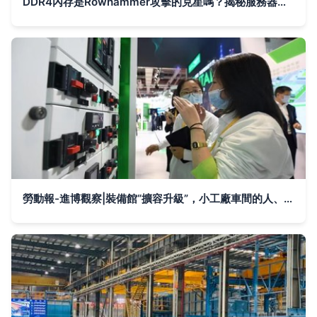
DDR4內存是Rowhammer攻擊的克星嗎？揭秘服務器云計算環境下的內存安全防線
勞動報-進博觀察|裝備館“擴容升級”，小工廠車間的人、場、貨也跟著變了 云計算裝備技術服務