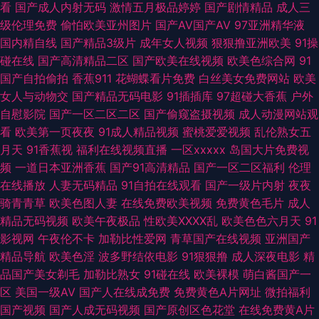
看
国产成人内射无码
激情五月极品婷婷
国产剧情精品
成人三
级伦理免费
偷怕欧美亚州图片
国产AV国产AV
97亚洲精华液
产成人午夜在线 AV老司机 青青久久精品成人网 91色精品网站 精品视频在线
国内精自线
国产精品3级片
成年女人视频
狠狠撸亚洲欧美
91操
碰在线
国产高清精品二区
国产欧美在线视频
欧美色综合网
91
看片 午夜福利电源 91在线视频网站免费观看 成人岛国a片网站 深喉九区 91
国产自拍偷拍
香蕉911
花蝴蝶看片免费
白丝美女免费网站
欧美
女人与动物交
国产精品无码电影
91插插库
97超碰大香蕉
户外
九色国产TS另类人妖 高清无码一本二本 91国产视频网站 阿v视频在线免费
自慰影院
国产一区二区二区
国产偷窥盗摄视频
成人动漫网站观
看
欧美第一页夜夜
91成人精品视频
蜜桃爱爱视频
乱伦熟女五
观看 日韩三级www 欧美日爱 欧黄aa 大香蕉在线看91视频 国产精品欧美九
月天
91香蕉视
福利在线视频直播
一区xxxxx
岛国大片免费视
频
一道日本亚洲香蕉
国产91高清精品
国产一区二区福利
伦理
色 午夜社区精品视频 影音先锋日干夜干資源 白丝被艹 av大蕉 91模特磁力
在线播放
人妻无码精品
91自拍在线观看
国产一级片内射
夜夜
骑青青草
欧美色图人妻
在线免费欧美视频
免费黄色毛片
成人
91黄在线观看网 91高潮熟女 国产av深夜福利 大香蕉综合 91午夜福利在线观
精品无码视频
欧美午夜极品
性欧美ⅩⅩⅩⅩ乱
欧美色色六月天
91
影视网
午夜伦不卡
加勒比性爱网
青草国产在线视频
亚洲国产
看 91视频网站在线免费观看 91熟女豆花视频 92av福利视频 91熊猫视频
精品导航
欧美色淫
波多野结依电影
91狠狠撸
成人深夜电影
精
品国产美女剃毛
加勒比熟女
91碰在线
欧美裸模
萌白酱国产一
www国产品精 肏屄视频网址 99微拍福利视频 AV不卡网站网址 97中文香蕉
区
美国一级AV
国产人在线成免费
免费黄色A片网址
微拍福利
国产视频
国产人成无码视频
国产原创区色花堂
在线免费黄A片
成人看片1024软件 啊v网址 成人黄色剧场 福利导航偷拍 九七人妻免费视频