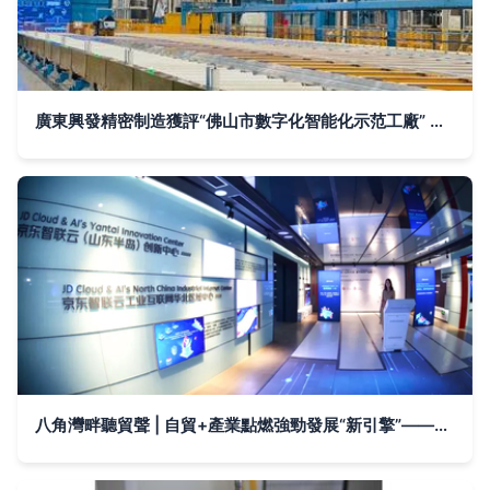
廣東興發精密制造獲評“佛山市數字化智能化示范工廠” 云計算裝備技術賦能有色金屬行業轉型升級
八角灣畔聽貿聲 | 自貿+產業點燃強勁發展“新引擎”——煙臺自貿區成立兩周年綜述④