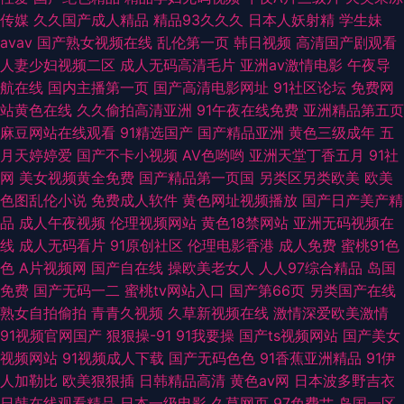
极品av在线 91探花系列在线观看 91凹在线视频 日韩久久伊人 精品视频91福
传媒
久久国产成人精品
精品93久久久
日本人妖射精
学生妹
avav
国产熟女视频在线
乱伦第一页
韩日视频
高清国产剧观看
利 av好福利 91社区福利 先锋av资源日韩在线 男人噜色AV 日本电影在线直
人妻少妇视频二区
成人无码高清毛片
亚洲av激情电影
午夜导
航在线
国内主播第一页
国产高清电影网址
91社区论坛
免费网
播 色老大网站在线观看 91x视频大全 九1免费网页直接观看 欧美欧美欧美欧
站黄色在线
久久偷拍高清亚洲
91午夜在线免费
亚洲精品第五页
麻豆网站在线观看
91精选国产
国产精品亚洲
黄色三级成年
五
美 婷婷超碰97在线 午夜成人福利久久 日韩免费不卡无码 亚洲第一夜 欧美福
月天婷婷爱
国产不卡小视频
AV色哟哟
亚洲天堂丁香五月
91社
网
美女视频黄全免费
国产精品第一页国
另类区另类欧美
欧美
利姬的搜索结果 大香蕉大香蕉久十 91入在线观看 五月在线
色图乱伦小说
免费成人软件
黄色网址视频播放
国产日产美产精
品
成人午夜视频
伦理视频网站
黄色18禁网站
亚洲无码视频在
线
成人无码看片
91原创社区
伦理电影香港
成人免费
蜜桃91色
色
A片视频网
国产自在线
操欧美老女人
人人97综合精品
岛国
免费
国产无码一二
蜜桃tv网站入口
国产第66页
另类国产在线
熟女自拍偷拍
青青久视频
久草新视频在线
激情深爱欧美激情
91视频官网国产
狠狠操-91
91我要操
国产ts视频网站
国产美女
视频网站
91视频成人下载
国产无码色色
91香蕉亚洲精品
91伊
人加勒比
欧美狠狠插
日韩精品高清
黄色av网
日本波多野吉衣
日韩在线观看精品
日本一级电影
久草网页
97免费艹
岛国一区