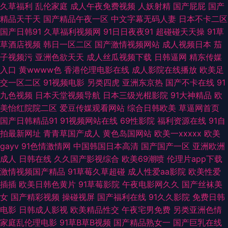
久草福利
乱伦家庭
成人午夜免费视频
人妖射精
国产屁屁
国产
精品天干天
国产精品午夜一区
中文字幕无码人妻
日本不卡二区
国产黄色性大片网站 黑料网av 超碰人人射 东方va地址在线观看 91福利国产
国产日韩91
久草福利视频网
91日日夜夜91
超碰碰天天操
91草
草酒店视频
韩日一区二区
国产激情视频网站
成人视频日本
茄
视频 趁人福利在线 国产91在线播 日韩第一页 午夜传媒 午夜黄色影院 51永
子视频污
亚洲色欲天天
成人丝瓜视频下载
日韩逼网
精东传媒
入口
黄wwww色
香港伦理电影在线
成人影院在线播放
欧美足
久免费探花 一本道AV性爱无码 亚洲成人黄色在线网站 亚洲狼人窝 亚洲天堂
交一区二区
91视频电影
另类四虎
亚洲东京热
国产不卡在线
91
九色视频
日本天堂视频导航
日本三级光棍影院
91大神精品
欧
色色 亚州tv 五月亭亭激情网 激情五月四房色播 91黑料在线 www福利姬
美怡红院院二区
爱豆传媒观看网站
综合日韩欧美
草逼网首页
国产日韩精品91
91视频网站在线
69性影院
福利资源在线
91自
com 国产精品欧美日韩五月 91伊人在线自拍 91综合亚洲色图 东京热乱干 95
拍最新网址
青青草国产成人
黄色岛国网站
欧美一xxxxx
欧美
gayv
91色情激情网
中国韩国日本高清
国产国产一区
亚洲欧洲
在线国产视频 先锋资源欧美 精品福利一区二区 91视频在线观看完整版 四虎
成人
日韩在线
久久国产影视综合
欧美69潮喷
伦理片app下载
激情视频国产精品
91草莓久草超碰
成人性爱aa影院
欧美性爱
影院麻豆 国产av网站 最新浮力网址公 色妞妞婷婷操导航 成人版久久 91啪国
插插
欧美日韩色黄片
91草莓影院
午夜电影网久久
国产丝袜美
女
国产精彩视频
操碰视屏
国产福利在线
91久久影院
免费日韩
产 91视频在线观看视频免费 在线精品 91变态福利 欧韩avav 91熊猫tv网页
电影
日韩成人影视
欧美精品性交
午夜宅男免费
另类亚洲色情
家庭乱伦理电影
91草B草B视频
国产精品熟女一
国产巨乳在线