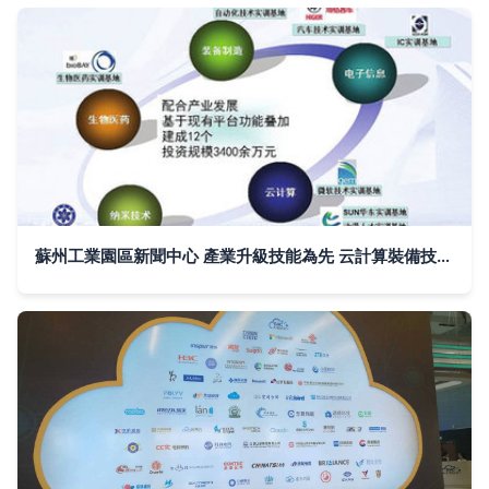
蘇州工業園區新聞中心 產業升級技能為先 云計算裝備技術服務嶄露新勢能