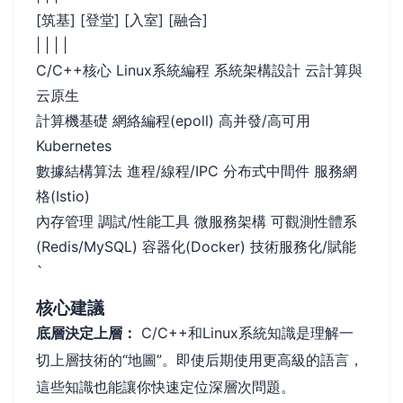
[筑基] [登堂] [入室] [融合]
| | | |
C/C++核心 Linux系統編程 系統架構設計 云計算與
云原生
計算機基礎 網絡編程(epoll) 高并發/高可用
Kubernetes
數據結構算法 進程/線程/IPC 分布式中間件 服務網
格(Istio)
內存管理 調試/性能工具 微服務架構 可觀測性體系
(Redis/MySQL) 容器化(Docker) 技術服務化/賦能
`
核心建議
底層決定上層：
C/C++和Linux系統知識是理解一
切上層技術的“地圖”。即使后期使用更高級的語言，
這些知識也能讓你快速定位深層次問題。