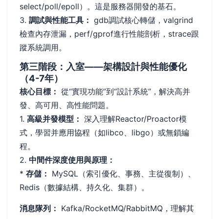
select/poll/epoll）。這是服務器開發的基石。
3.
調試與性能工具：
gdb調試核心轉儲，valgrind
檢查內存泄漏，perf/gprof進行性能剖析，strace跟
蹤系統調用。
第三階段：入室——架構設計與性能優化
（4-7年）
核心目標：
從“實現功能”到“設計系統”，解決高并
發、高可用、高性能問題。
1.
高級并發模型：
深入理解Reactor/Proactor模
式，學習并應用協程（如libco、libgo）或無鎖編
程。
2.
中間件深度使用與原理：
*
存儲：
MySQL（索引優化、事務、主從復制）、
Redis（數據結構、持久化、集群）。
消息隊列：
Kafka/RocketMQ/RabbitMQ，理解其