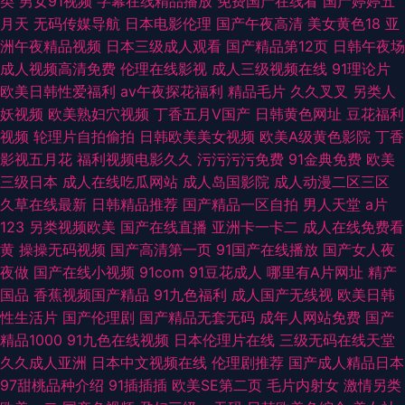
类
男女91视频
字幕在线精品播放
免费国产在线看
国产婷婷五
月天
无码传媒导航
日本电影伦理
国产午夜高清
美女黄色18
亚
洲午夜精品视频
日本三级成人观看
国产精品第12页
日韩午夜场
成人视频高清免费
伦理在线影视
成人三级视频在线
91理论片
欧美日韩性爱福利
av午夜探花福利
精品毛片
久久叉叉
另类人
妖视频
欧美熟妇穴视频
丁香五月V国产
日韩黄色网址
豆花福利
视频
轮理片自拍偷拍
日韩欧美美女视频
欧美A级黄色影院
丁香
影视五月花
福利视频电影久久
污污污污免费
91金典免费
欧美
三级日本
成人在线吃瓜网站
成人岛国影院
成人动漫二区三区
久草在线最新
日韩精品推荐
国产精品一区自拍
男人天堂
a片
123
另类视频欧美
国产在线直播
亚洲卡一卡二
成人在线免费看
黄
操操无码视频
国产高清第一页
91国产在线播放
国产女人夜
夜做
国产在线小视频
91com
91豆花成人
哪里有A片网址
精产
国品
香蕉视频国产精品
91九色福利
成人国产无线视
欧美日韩
性生活片
国产伦理剧
国产精品无套无码
成年人网站免费
国产
精品1000
91九色在线视频
日本伦理片在线
三级无码在线天堂
久久成人亚洲
日本中文视频在线
伦理剧推荐
国产成人精品日本
97甜桃品种介绍
91插插插
欧美SE第二页
毛片内射女
激情另类