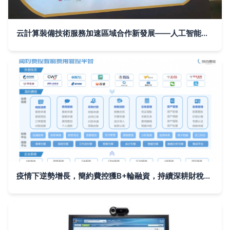
云計算裝備技術服務加速區域合作新發展——人工智能賦能與產業協同新范式
疫情下逆勢增長，簡約費控獲B+輪融資，持續深耕財稅數字化轉型與云計算裝備技術服務