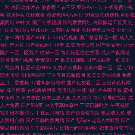
二区
岛国动作片在
波多野吉衣三级
亚洲AV一卡
在线免费小视
频
搞黄网站在线观看
免费色情A片网扯
91资源在线视频
蜜桃视
频网站
91中文
国产在线视频
福利爱爱网址
岛国搬运工首页
伦
理朋友的妈妈
丝袜女同
日韩性爱网址
在线观看日本黄
亚洲国
产第一网站
国产99不卡
66精品视频
国产精品探花一区
成人免
费国产大片
国产在线网址观看
欧美激情日韩
国产精品无码亚洲
国产一区二区黄片
喷潮一区
福利姬足交在线看
成人午夜网址
五月花无码视频
青青草国产
欧美日韩乱
国产屁屁第一页
91国
产视频网
性爱草逼91AV
免费欧美视频
欧美岛国一区二区
少妇
喷水18禁
51漫画APP
丁香五月花激情网
欧美爱爱tv视频
免费
五月丁香视频
97香蕉超级碰碰
国产免费看二区
三级黄色片网
站
综合网黄
在线播放观看
欧美电影在线
伦理片在哪里看
蜜桃
午夜网
久草资源在
日本三级大全
久久福利
福利所导航视频
成
人片免费
国产第9页
中文字幕bt原声
三级日韩欧美
午夜视频
123
日本推理片
丁香五月网站
国产免费看视频
极品成人色
成
人黑料自拍
国产日韩欧美网站
国产无码av
老湿A片影院
国产
精品自拍偷拍
牛牛影院A片
日韩无码视频网站
都市激情变态另