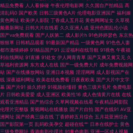
交精品视频大全 性欧美第一页 91福利网在线免费 91网站在线观看免费 极品
精品免费看
人人看操碰
午夜伦理电影网
久久国自产拍精品
高
清乱码0
国产欧美
日韩三级黄色A片
伦理电影亚洲国产
福利姬
御姐内射吃瓜 熟女资源库 AV五码 欧美成人多人免费 五月天肏屄网站 91TV
黄色网址
欧美伊人影院
丁香成人五月花
黄色网网址女
久草视
频最新网址
日韩大片在线看
久久亚洲人成
亚州色图乱伦小说
是什么 91男人影院 97视频在线激情观看 豆花视频在线网址 男女上床视频 婷
国产va免费观看
国产人妖第二
成人影片h
91色婷婷瑟色
东京热
狠狠草
日韩精品观看
91最新国产精品
一级黄色网
91色色人妻
婷妞妞基地 91福利社在线 91在线观看链接网站 丁香五月激情一本道 九九99
都市激情婷婷
91精品国产91
云涩福利在线导航
91视色
午夜福
利在线网站
91直播
91处女
伊人网青青草
国产又爽又黄又无
久
蜜桃视频 欧美亚洲私人 影视先锋免费看A片 91视频入口福利姬 九久爱肏屄
草福利资源网
东方成人在线
国产一级免费大片
成年免费视频网
站
国产在线播放网站
亚洲日本视频
淫淫网网
成人影视国产在
热水 综合福利导航 91新人视频 国产黑丝TV 久久午夜网欧美 日韩城人网站
线
深夜福利网址
欧美在线免费看
日夜夜欧美
国产大片中文字
幕
国产片91
操久婷婷
91视频你懂得
黄色三级片毛片
免费电影
亚洲美女丝袜足交 91在线资源站 国产欧美线熟精 欧美第1色网 深喉九区 51
片
日韩欧美爱爱
成人亚洲区
欧美性16
成人色情黄片在线
在线
观看亚洲精品
国产热综合
久草网视频在线看
午夜精品网影院
神马视频 先锋影音资源玖玖AV 91视频免费 超碰人人妻 狼友大香蕉 午夜福利
伦理片完整版
黄视网站在线播放
国产片自拍
国产在线91
AV亚
洲网址
国产经典三级在线
丁香婷婷五月综合
五月花亚洲综合
影院无码 91深夜影院色 操碰在线不卡 精品亚洲日韩在线专区 日本a片影音
国产影院第一页
乱码欧美孕交
超碰在线艹
日本在线护士
黄色
三级免费网址
香港电影伦理片
91黄色电影
亚洲一区成人视频