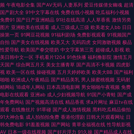
www先锋av 91社视频观看亚洲 91情侣操逼 日韩精品一区二区亚洲 91传媒
频
午夜电影全集
国产AV无码
人妻系列
爱豆传媒倩女幽魂
超清
国产剧大全
91中文字幕在线
免费在线小视频
吃瓜福利小视频
免费观看网址 www96黑料 国产探花传媒 欧美a在线视频观看 熟女飢渴一區
免费91
国产日产亚洲精品
91社在线高清
人人草香蕉
激情另类
图片
亚洲欧美在线观看
成人三级成人三级
欧美老女人bb
日日
亚洲欧美福利导航 91传媒免费网站 91美女玉足 91诱惑 国产精品自产久久 麻
操第一页
91网豆花视频
91福利剧场
免费影视观看
91视频国产
自拍
国产美女在线视频
欧美又大
无码四虎
女同激吻视频
极品
豆精品视频专区 人人妻人人爽 色呦呦丁香十月 伊人五月香蕉 91国自产啪 91
性爱导航
欧美国产拳交喷奶
中文字幕第三页
超碰成人影视
欧
美日韩中文一区
手机看片1204
91色快播
福利撸影院
激情五月
视频网页 97伊人网 超碰在线欧洲欧美97 深夜精品福利 影音先锋qj图区
天国产
综合网五月天
美女主播青草
国产高清不卡视频
四虎影
视
欧美一区在线
操碰视频
五月天婷婷欧美
欧美大BB
国产福利
91HDavav在线 三级黄视频在线 九色福利探花视频 麻豆国产精品久久 国产
啪啪
欧洲成人午夜精品
国产精品美乳
男人操蜜桃视频
无码射
精网站
18成年人网站
日本高清电影网
男女啪啪午夜视频
免费
这里只有久久 超碰人人操 a级性交片 91入在线观看 微拍福利视频117 阿V中
电影在线观看
亚洲ab
成人少妇视频导航
91国产小青蛙
国产成
年免费网站
国产视频高清在线
精品香蕉
求a片网址
麻豆tv在线
文资源在线 黑人性爱网站 美日韩三极 日日韩日韩日韩AV 97超级视频 九九
观看
在线撸丝片
91草碰
国产成人激情视频
黑料吃瓜精品偷拍
91大神合集
成人拍拍拍免费
香港伦理剧
日韩大片观看网址
日
国产 婷婷精品视频二区三区 91成人版下载 操操网站91 狠狠操狠狠撸 欧美性
韩免费电影
91羞羞视频
国产网站
青草全福视在线
性导航影视
AV
日本一级在线视频
国产好片浮力
91久操
国产精品成人在线