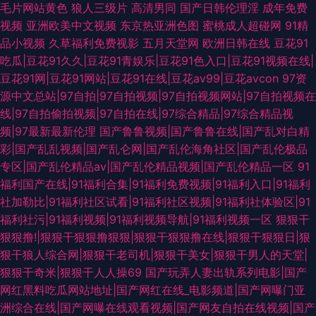
毛片网站黄色
狼人三级片
高清男同
国产日韩伦理淫
成年免费
视频
亚洲欧美中文视频
东京热亚洲色图
蜜桃成人超碰网
91精
品小视频
久草福利免费视影
五月天堂网
欧洲日韩在线
豆花91
吃瓜|豆花91久久|豆花91青娱乐|豆花91色入口|豆花91视频在线|
豆花91网|豆花91网站|豆花91在线|豆花av99|豆花avcon
97资
源中文总站|97自拍|97自拍视频|97自拍视频网站|97自拍视频在
线|97自拍偷拍视频|97自拍在线|97综合精品|97综合精品视
频|97最新最新伦理
国产鲁鲁视频|国产鲁鲁在线|国产乱对白精
彩|国产乱乱视频|国产乱仑网|国产乱伦海角社区|国产乱伦极品
专区|国产乱伦精品av|国产乱伦精品视频|国产乱伦精品一区
91
福利国产在线|91福利合集|91福利免费视频|91福利入口|91福利
社加勒比|91福利社区试看|91福利社区视频|91福利社体验区|91
福利社污|91福利视频|91福利视频导航|91福利视频一区
狠狠干
狠狠撸!|狠狠干狠狠撸狠狠|狠狠干狠狠撸在线|狠狠干狠狠日|狠
狠干狼人综合网|狠狠干老司机|狠狠干美女|狠狠干男人的天堂|
狠狠干奇米|狠狠干人人操69
国产玩弄人妻出轨系列电影|国产
网红黑料吃瓜网站地址|国产网红在线_电影频道|国产网曝门亚
洲综合在线|国产网曝在线观看视频|国产网友自拍在线视频|国产