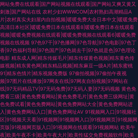
网站免费在线观看|国产网站视频在线观看|国产网站又爽又黄又
刺激|国产网站在线
农村少妇WWWCOM|农村熟妇高潮精品A
片|农村真实夫妇屋内自拍视频|暖暖免费大全日本中文|暖暖免费
高清日本社区|暖暖免费日本在线观看8|暖暖免费日本在线观看
视频|暖暖免费视频在线观看|暖暖免费视频在线观看6|暖暖免费
视频在线视频
97色97干|97色播网|97色导航|97色电影|97色丁
香|97色福利导航|97色国产|97色就去干|97色就是色|97色理论
电影
精东成人网|精东传媒毛片|精东传煤黄色视频|精东黄色传
媒视频|精东黄色网|精东精品视频|精东麻豆一级A片|精东蜜桃
91|精东色情片|精东视频免费版
97偷拍视频|97偷拍午夜视
频|97图片在线播放|97网友在线|97网友自拍视频|97网站在
线|97无码精品TV|97无码免费|97无码人妻|97无码视频
黄色免
费看三级|黄色免费看网站|黄色免费毛片|黄色免费三级网址|黄
色免费试看|黄色免费网站|黄色免费网站大全|黄色免费网站进
入|黄色免费网站入口|黄色免费网址AV
91视频网入口|91视频社
区|91视频天天看|91视频网|91视频网入口|91视频网页|91视频网
页版|91视频网页版入口|91视频网在线观看|91视频网站
欧美午
夜|欧美午夜不卡|欧美午夜大片|欧美性猛交免费视频软件|欧美