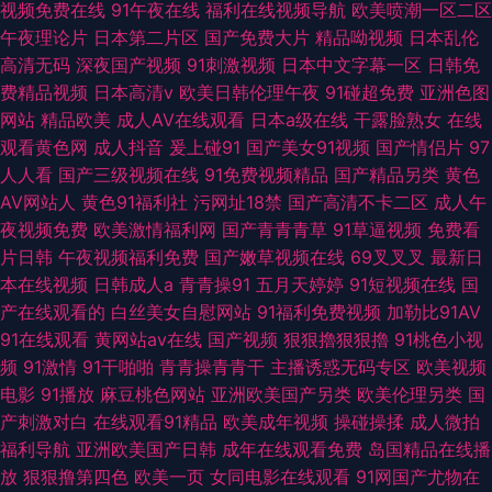
视频免费在线
91午夜在线
福利在线视频导航
欧美喷潮一区二区
午夜理论片
日本第二片区
国产免费大片
精品呦视频
日本乱伦
高清无码
深夜国产视频
91刺激视频
日本中文字幕一区
日韩免
费精品视频
日本高清v
欧美日韩伦理午夜
91碰超免费
亚洲色图
网站
精品欧美
成人AV在线观看
日本a级在线
干露脸熟女
在线
观看黄色网
成人抖音
爰上碰91
国产美女91视频
国产情侣片
97
人人看
国产三级视频在线
91免费视频精品
国产精品另类
黄色
AV网站人
黄色91福利社
污网址18禁
国产高清不卡二区
成人午
夜视频免费
欧美激情福利网
国产青青青草
91草逼视频
免费看
片日韩
午夜视频福利免费
国产嫩草视频在线
69叉叉叉
最新日
本在线视频
日韩成人a
青青操91
五月天婷婷
91短视频在线
国
产在线观看的
白丝美女自慰网站
91福利免费视频
加勒比91AV
91在线观看
黄网站av在线
国产视频
狠狠擼狠狠擼
91桃色小视
频
91激情
91干啪啪
青青操青青干
主播诱惑无码专区
欧美视频
电影
91播放
麻豆桃色网站
亚洲欧美国产另类
欧美伦理另类
国
产刺激对白
在线观看91精品
欧美成年视频
操碰操揉
成人微拍
福利导航
亚洲欧美国产日韩
成年在线观看免费
岛国精品在线播
放
狠狠撸第四色
欧美一页
女同电影在线观看
91网国产尤物在