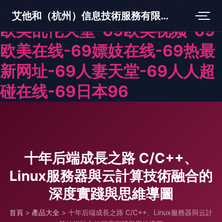
69男人的天堂-69欧美另类-69
艾他和（杭州）信息技術服務有限公司
欧美乱伦天堂-69欧美视频-69
欧美在线-69嫖妓在线-69热最
新网址-69人妻天堂-69人人超
碰在线-69日本96
十年后端成長之路 C/C++、
Linux服務器與云計算技術融合的
深度實踐與思維導圖
首頁
>
產品大全
>
十年后端成長之路 C/C++、Linux服務器與云計