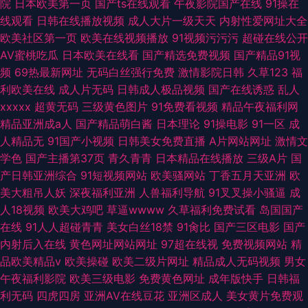
院
日本欧美第一页
国产ts在线观看
午夜影院国产在线
91操在
线观看
日韩在线播放视频
成人大片一级天天
内射性爱网址大全
欧美社区第一页
欧美在线视频播放
91视频污污污
超碰在线公开
AV蜜桃吃瓜
日本欧美在线看
国产精选免费视频
国产精品91视
频
69热最新网址
无码白丝强行免费
激情影院日韩
久草123
福
利欧美在线
成人片无码
日韩成人极品视频
国产在线诱惑
乱人
xxxxx
超黄无码
三级黄色图片
91免费看视频
精品午夜福利网
精品亚洲成a人
国产精品萌白酱
日本理论
91操电影
91一区
成
人精品无
91国产小视频
日韩美女免费直播
A片网站网址
激情文
学色
国产主播第37页
青久青青
日本精品在线播放
三级A片
国
产日韩亚洲综合
91短视频网站
欧美骚网站
丁香五月天亚洲
欧
美大粗吊人妖
深夜福利亚洲
人兽福利导航
91叉叉操小骚逼
成
人18视频
欧美大鸡吧
草逼wwww
久草福利免费试看
岛国国产
在线
91人人超碰青青
美女白丝18禁
91肏比
国产三区电影
国产
内射后入在线
黄色网址网站网址
97超在线视
免费视频网站
精
品欧美精品v
欧美操碰
欧美二级片网址
精品成人无码视频
男女
午夜福利影院
欧美三级电影
免费黄色网址
成年版快手
日韩福
利无码
四虎四房
亚洲AV在线豆花
亚洲区成人
美女黄片免费观