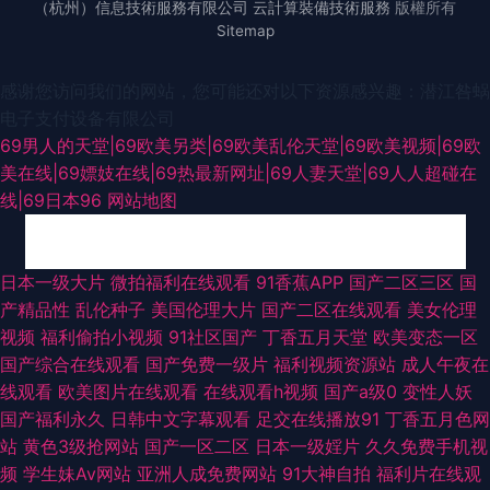
（杭州）信息技術服務有限公司
云計算裝備技術服務
版權所有
Sitemap
感谢您访问我们的网站，您可能还对以下资源感兴趣：潜江咎蜗
电子支付设备有限公司
69男人的天堂|69欧美另类|69欧美乱伦天堂|69欧美视频|69欧
美在线|69嫖妓在线|69热最新网址|69人妻天堂|69人人超碰在
线|69日本96
网站地图
影音先锋国产传媒 青娱乐豆花视频 超碰人91 波多野吉依久久 成人天堂 91网
日本一级大片
微拍福利在线观看
91香蕉APP
国产二区三区
国
产精品性
乱伦种子
美国伦理大片
国产二区在线观看
美女伦理
站久久 91麻豆传媒免费卡通 91茄子看片 91高清日韩 91N视频网z 91传谋视
视频
福利偷拍小视频
91社区国产
丁香五月天堂
欧美变态一区
国产综合在线观看
国产免费一级片
福利视频资源站
成人午夜在
频 影音先锋日韩资源 伊人福利社 91超碰成人电影 91精品豆花 91国产精品在
线观看
欧美图片在线观看
在线观看h视频
国产a级0
变性人妖
国产福利永久
日韩中文字幕观看
足交在线播放91
丁香五月色网
线看 91久久人人操人妻 91社私密麻豆 91禽我视频免费在线观看 91九色乱
站
黄色3级抢网站
国产一区二区
日本一级婬片
久久免费手机视
频
学生妹Av网站
亚洲人成免费网站
91大神自拍
福利片在线观
91jk红杏 91n色域 91爱爱视屏 91黄色官网入口 91迷奸精品 成人做爱在线 国