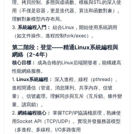
理、拷貝控制、多態與虛函數、模板與STL的深入使
用（不僅是容器，更是迭代器、算法和函數對象）。
理解對象模型內存布局。
3.
系統編程入門：
結合Linux，開始使用系統調用
（如文件操作、進程控制fork/exec）。
第二階段：登堂——精通Linux系統編程與
網絡（2-4年）
核心目標：
成為合格的Linux后端開發者，能構建高
性能網絡服務。
1.
Linux系統編程：
深入進程、線程（pthread）、
進程間通信（管道、消息隊列、共享內存、信號
量）、信號處理。理解同步與互斥（互斥鎖、條件變
量、讀寫鎖）。
2.
網絡編程核心：
掌握TCP/IP協議棧原理，熟練使
用Socket API（TCP/UDP）。實現并發服務器模型
（多進程、多線程、I/O多路復用