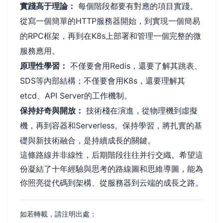
實踐高于理論：
每個階段都要有對應的項目實踐。
從寫一個簡單的HTTP服務器開始，到實現一個簡易
的RPC框架，再到在K8s上部署和管理一個完整的微
服務應用。
原理性學習：
不僅要會用Redis，還要了解其跳表、
SDS等內部結構；不僅要會用K8s，還要理解其
etcd、API Server的工作機制。
保持好奇與開放：
技術棧在演進，從物理機到虛擬
機，再到容器和Serverless。保持學習，將扎實的基
礎與新技術融合，是持續成長的關鍵。
這條路線并非線性，后期階段往往并行交織。希望這
份凝結了十年經驗與思考的路線圖和思維導圖，能為
你照亮從代碼到架構、從服務器到云端的成長之路。
如若轉載，請注明出處：