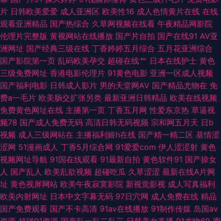
亚洲美女丝袜足交 91在线资源站 国产欧美线熟精 欧美第1色网 深喉九区 51
片
日韩欧美爱爱
成人亚洲区
欧美性16
成人色情黄片在线
在线
观看亚洲精品
国产热综合
久草网视频在线看
午夜精品网影院
神马视频 先锋影音资源玖玖AV 91视频免费 超碰人人妻 狼友大香蕉 午夜福利
伦理片完整版
黄视网站在线播放
国产片自拍
国产在线91
AV亚
洲网址
国产经典三级在线
丁香婷婷五月综合
五月花亚洲综合
影院无码 91深夜影院色 操碰在线不卡 精品亚洲日韩在线专区 日本a片影音
国产影院第一页
乱码欧美孕交
超碰在线艹
日本在线护士
黄色
三级免费网址
香港电影伦理片
91黄色电影
亚洲一区成人视频
先锋 91色精品 豆花va官网 免费看91网站 熟女亚洲一区二区三区 91免费高
国产福利电影
日韩成人影片
男的天堂网AV
国产精品尤物在
免
费a一毛片
欧美肠交扩张另类
最新亚洲日韩精品
欧美在线视频
福利理论片 女优大全 先锋av资源网在线 91官网网页版 97人妻人人操人人爽
免费黄色网址在线
主播第一页
丁香五月网
性爱东京热
草逼视
频78
国产成人免费无码
高清日韩无码视频
宗和网五月天
日b
国产精品视频色色 免费视频久久就久久 1024在线看片 91小仙女丝袜 国产精
视频
成人三级网站在
主播福利姬h在线
国产精一精二区
基情涩
涩网
51漫画成人
丁香5月综合网
91爱爱com
伊人涩涩射
黄色
品一区 欧美日韩福利资源网 五月天性爱视频 91传媒视频再现观看 91网站免
视频网址导航
91国在线观看
91最新自拍
黄色软件91
国产操女
人
国产乱人
欧美乱欲视频
超碰吃瓜
久草涩涩
最新在线A片网
费立即观看 狠狠艹网 瑟瑟综合网 91n视频在线 久草日本亚洲 婷婷99热婷婷
址
黄色视屏网站
欧美午夜寂寞影院
新视觉影视
成人写真福利
欧美内射网址
日本中文字幕无码
97日穴网
成人免费在线
精品
91福利电影 91在线A级片 国产6页 男人天堂2015 乱轮社区 国模精自 欧美色
国产免费观看
国产不卡高清
91av在线播放
91制作传媒
岛国av
资源
超碰91资源
国产乱一乱二乱三
日韩美女直播
91尤物69
蜜