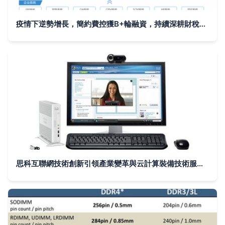
疫情下逆勢增長，簡約費控獲B+輪融資，持續深耕財稅數字化轉型與云計算裝備技術服務
思科互聯網技術創新引領產業變革與云計算裝備技術服務升級