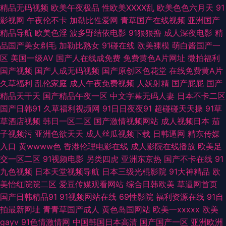
91黄在线观看网 91高潮熟女 国产av深夜福利 大香蕉综合 91午夜福利在线观
精品无码视频
欧美午夜极品
性欧美ⅩⅩⅩⅩ乱
欧美色色六月天
91
影视网
午夜伦不卡
加勒比性爱网
青草国产在线视频
亚洲国产
看 91视频网站在线免费观看 91熟女豆花视频 92av福利视频 91熊猫视频
精品导航
欧美色淫
波多野结依电影
91狠狠撸
成人深夜电影
精
品国产美女剃毛
加勒比熟女
91碰在线
欧美裸模
萌白酱国产一
www国产品精 肏屄视频网址 99微拍福利视频 AV不卡网站网址 97中文香蕉
区
美国一级AV
国产人在线成免费
免费黄色A片网址
微拍福利
国产视频
国产人成无码视频
国产原创区色花堂
在线免费黄A片
成人看片1024软件 啊v网址 成人黄色剧场 福利导航偷拍 九七人妻免费视频
久草福利
乱伦家庭
成人午夜免费视频
人妖射精
国产屁屁
国产
精品天干天
国产精品午夜一区
中文字幕无码人妻
日本不卡二区
国产黄色性大片网站 黑料网av 超碰人人射 东方va地址在线观看 91福利国产
国产日韩91
久草福利视频网
91日日夜夜91
超碰碰天天操
91草
草酒店视频
韩日一区二区
国产激情视频网站
成人视频日本
茄
视频 趁人福利在线 国产91在线播 日韩第一页 午夜传媒 午夜黄色影院 51永
子视频污
亚洲色欲天天
成人丝瓜视频下载
日韩逼网
精东传媒
入口
黄wwww色
香港伦理电影在线
成人影院在线播放
欧美足
久免费探花 一本道AV性爱无码 亚洲成人黄色在线网站 亚洲狼人窝 亚洲天堂
交一区二区
91视频电影
另类四虎
亚洲东京热
国产不卡在线
91
九色视频
日本天堂视频导航
日本三级光棍影院
91大神精品
欧
色色 亚州tv 五月亭亭激情网 激情五月四房色播 91黑料在线 www福利姬
美怡红院院二区
爱豆传媒观看网站
综合日韩欧美
草逼网首页
国产日韩精品91
91视频网站在线
69性影院
福利资源在线
91自
com 国产精品欧美日韩五月 91伊人在线自拍 91综合亚洲色图 东京热乱干 95
拍最新网址
青青草国产成人
黄色岛国网站
欧美一xxxxx
欧美
gayv
91色情激情网
中国韩国日本高清
国产国产一区
亚洲欧洲