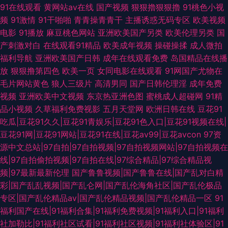
91在线观看
黄网站av在线
国产视频
狠狠擼狠狠擼
91桃色小视
频
91激情
91干啪啪
青青操青青干
主播诱惑无码专区
欧美视频
电影
91播放
麻豆桃色网站
亚洲欧美国产另类
欧美伦理另类
国
产刺激对白
在线观看91精品
欧美成年视频
操碰操揉
成人微拍
福利导航
亚洲欧美国产日韩
成年在线观看免费
岛国精品在线播
放
狠狠撸第四色
欧美一页
女同电影在线观看
91网国产尤物在
毛片网站黄色
狼人三级片
高清男同
国产日韩伦理淫
成年免费
视频
亚洲欧美中文视频
东京热亚洲色图
蜜桃成人超碰网
91精
品小视频
久草福利免费视影
五月天堂网
欧洲日韩在线
豆花91
吃瓜|豆花91久久|豆花91青娱乐|豆花91色入口|豆花91视频在线|
豆花91网|豆花91网站|豆花91在线|豆花av99|豆花avcon
97资
源中文总站|97自拍|97自拍视频|97自拍视频网站|97自拍视频在
线|97自拍偷拍视频|97自拍在线|97综合精品|97综合精品视
频|97最新最新伦理
国产鲁鲁视频|国产鲁鲁在线|国产乱对白精
彩|国产乱乱视频|国产乱仑网|国产乱伦海角社区|国产乱伦极品
专区|国产乱伦精品av|国产乱伦精品视频|国产乱伦精品一区
91
福利国产在线|91福利合集|91福利免费视频|91福利入口|91福利
社加勒比|91福利社区试看|91福利社区视频|91福利社体验区|91