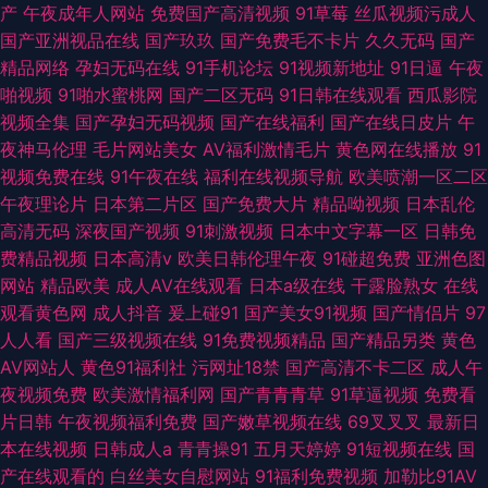
产
午夜成年人网站
免费国产高清视频
91草莓
丝瓜视频污成人
国产亚洲视品在线
国产玖玖
国产免费毛不卡片
久久无码
国产
精品网络
孕妇无码在线
91手机论坛
91视频新地址
91日逼
午夜
啪视频
91啪水蜜桃网
国产二区无码
91日韩在线观看
西瓜影院
视频全集
国产孕妇无码视频
国产在线福利
国产在线日皮片
午
夜神马伦理
毛片网站美女
AV福利激情毛片
黄色网在线播放
91
视频免费在线
91午夜在线
福利在线视频导航
欧美喷潮一区二区
午夜理论片
日本第二片区
国产免费大片
精品呦视频
日本乱伦
高清无码
深夜国产视频
91刺激视频
日本中文字幕一区
日韩免
费精品视频
日本高清v
欧美日韩伦理午夜
91碰超免费
亚洲色图
网站
精品欧美
成人AV在线观看
日本a级在线
干露脸熟女
在线
观看黄色网
成人抖音
爰上碰91
国产美女91视频
国产情侣片
97
人人看
国产三级视频在线
91免费视频精品
国产精品另类
黄色
AV网站人
黄色91福利社
污网址18禁
国产高清不卡二区
成人午
夜视频免费
欧美激情福利网
国产青青青草
91草逼视频
免费看
片日韩
午夜视频福利免费
国产嫩草视频在线
69叉叉叉
最新日
本在线视频
日韩成人a
青青操91
五月天婷婷
91短视频在线
国
产在线观看的
白丝美女自慰网站
91福利免费视频
加勒比91AV