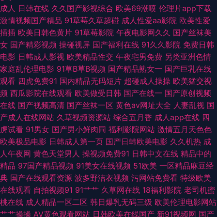
在线国产视频 先锋资源欧美 精品福利一区二区 91视频在线观看完整版 四虎
成人
日韩在线
久久国产影视综合
欧美69潮喷
伦理片app下载
激情视频国产精品
91草莓久草超碰
成人性爱aa影院
欧美性爱
影院麻豆 国产av网站 最新浮力网址公 色妞妞婷婷操导航 成人版久久 91啪国
插插
欧美日韩色黄片
91草莓影院
午夜电影网久久
国产丝袜美
女
国产精彩视频
操碰视屏
国产福利在线
91久久影院
免费日韩
产 91视频在线观看视频免费 在线精品 91变态福利 欧韩avav 91熊猫tv网页
电影
日韩成人影视
欧美精品性交
午夜宅男免费
另类亚洲色情
家庭乱伦理电影
91草B草B视频
国产精品熟女一
国产巨乳在线
婷婷五月福利 玖玖资源综合楼 97资源共享 最新高清无码专区 亚洲色图免费
观看
四虎免费91
国内精品无码短片
超碰成人操操
欧美猛交视
频
西瓜影院在线观看
欧美做受日韩
国产在线一
国产原创视频
在线观看 人妻一区二区三区传媒 超碰国产人人干在线 91白浆 欧美精品网页
在线
国产视频高清
国产丝袜一区
黄色av网址大全
人妻乱视
国
产成人在线网站
久草视频资源站
综合五月香
成人app在线
四
成人午夜福利视频 91精品视频下载 青草三级视频 www91线路一 成人性爱
虎试看
91男女
国产男小鲜肉同
福利影院网站
激情五月天色色
欧美极品电影
日韩成人第一页
国产日韩欧美电影
久久机热
成
伊人影院 操插日午夜AV影院 91白虎美女交配 欧美色香蕉视频导航 日本18禁
人午夜网
黄色天堂男人
操视频免费91
日韩中文在线
精品中的
精品
97国产精品视频
91美女在线视频
51欧美
一区精品麻豆经
黄色 日本免费色视频国产 国产欧美线熟精 www干老女人com 91桃色视频在
典
国产在线观看资源
波多野洁衣视频
污网站免费看
特级欧美
在线观看
自拍视频91
91艹艹
久草网在线
18福利影院
老司机蜜
线 日韩第9页 a片人与兽视频 影视先锋成人无码AV 日韩欧美专区 韩国伦理
桃在线
成人精品一区二区
韩日爆乳无码三级
欧美伦理电影网站
艹艹操操
AV黄色观看网站
日韩欧美在线国产
新91视频网
国产