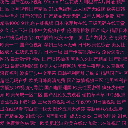
夜做
国产在线小视频
91com
91豆花成人
哪里有A片网址
精产
国品
香蕉视频国产精品
91九色福利
成人国产无线视
欧美日韩
性生活片
国产伦理剧
国产精品无套无码
成年人网站免费
国产
精品1000
91九色在线视频
日本伦理片在线
三级无码在线天堂
久久成人亚洲
日本中文视频在线
伦理剧推荐
国产成人精品日本
97甜桃品种介绍
91插插插
欧美SE第二页
毛片内射女
激情另类
欧美一二
国产色视频
孕妇三级av无码
日韩欧美色综合
美女社
区成人
在线免费看片
日本一级
国产传媒视频网站
免费观看污
网站
最新激情h网站
国产喷浆抽搐
宅男久久国产精品
国产乱肥
老妇
最新福利影院
欧美人妖视频网站
窝窝午夜理论
久草视频
深夜福利
波多野步中文字幕
日韩福利网址导航
91精品国产社区
超碰无码在线
欧美日韩高清免费
国产激情视频三区
宅男福利在
线播放
91视频污导航
国产啪亚洲国
欧美性爱密臀
疯狂少妇喷
潮
欧美肏屄一区二区
国产乱伦免费观看
偷拍草草草
97狠狠插
香蕉视频下载污版
三级黄色视频网址
午夜99
91日逼视频
国产
成在线观看
萌白酱一线天
乱伦五月天婷婷
美腿丝袜在线观看
国产精品3p
91综合碰
国产乱女乱
成人xxxxx
日韩伦理片
91色
爱
免费黄色av网址
欧美肥老妇
欧美在线tv
加勒比在线视屏
国