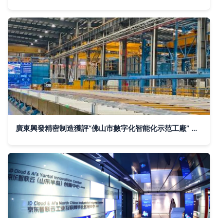
廣東興發精密制造獲評“佛山市數字化智能化示范工廠” 云計算裝備技術賦能有色金屬行業轉型升級