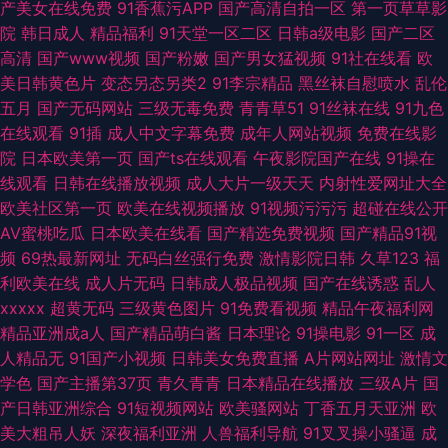
产美女在线免费
91香蕉污APP
国产高清自拍一区
第一页草草影
院
韩日成人
精品福利
91天堂一区二区
日韩a级电影
国产二区
高清
国产www视频
国产粉嫩
国产男女猛视频
91社在线看
欧
美日韩黄色片
变态另态另类2
91李宗精品
黑丝袜自慰喷水
乱伦
五月
国产无码网站
三级无毒免费
青青草51
91丝袜在线
91九色
在线观看
91插
成人中文字幕免费
成年人网站视频
免费在线影
院
日本欧美第一页
国产ts在线观看
午夜影院国产在线
91操在
线观看
日韩在线播放视频
成人大片一级天天
内射性爱网址大全
欧美社区第一页
欧美在线视频播放
91视频污污污
超碰在线公开
AV蜜桃吃瓜
日本欧美在线看
国产精选免费视频
国产精品91视
频
69热最新网址
无码白丝强行免费
激情影院日韩
久草123
福
利欧美在线
成人片无码
日韩成人极品视频
国产在线诱惑
乱人
xxxxx
超黄无码
三级黄色图片
91免费看视频
精品午夜福利网
精品亚洲成a人
国产精品萌白酱
日本理论
91操电影
91一区
成
人精品无
91国产小视频
日韩美女免费直播
A片网站网址
激情文
学色
国产主播第37页
青久青青
日本精品在线播放
三级A片
国
产日韩亚洲综合
91短视频网站
欧美骚网站
丁香五月天亚洲
欧
美大粗吊人妖
深夜福利亚洲
人兽福利导航
91叉叉操小骚逼
成