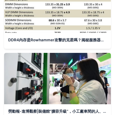
DDR4內存是Rowhammer攻擊的克星嗎？揭秘服務器云計算環境下的內存安全防線
勞動報-進博觀察|裝備館“擴容升級”，小工廠車間的人、場、貨也跟著變了 云計算裝備技術服務