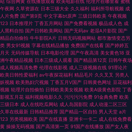
站
综合网黄
在线播放观看
欧美电影在线
伦理片在哪里看
蜜桃
午夜网
久草资源在
日本三级大全
久久福利
福利所导航视频
成
人片免费
国产第9页
中文字幕bt原声
三级日韩欧美
午夜视频
123
日本推理片
丁香五月网站
国产免费看视频
极品成人色
成
人黑料自拍
国产日韩欧美网站
国产无码av
老湿A片影院
国产
精品自拍偷拍
牛牛影院A片
日韩无码视频网站
都市激情变态另
类
男女91视频
字幕在线精品播放
免费国产在线看
国产婷婷五
月天
无码传媒导航
日本电影伦理
国产午夜高清
美女黄色18
亚
洲午夜精品视频
日本三级成人观看
国产精品第12页
日韩午夜场
成人视频高清免费
伦理在线影视
成人三级视频在线
91理论片
欧美日韩性爱福利
av午夜探花福利
精品毛片
久久叉叉
另类人
妖视频
欧美熟妇穴视频
丁香五月V国产
日韩黄色网址
豆花福利
视频
轮理片自拍偷拍
日韩欧美美女视频
欧美A级黄色影院
丁香
影视五月花
福利视频电影久久
污污污污免费
91金典免费
欧美
三级日本
成人在线吃瓜网站
成人岛国影院
成人动漫二区三区
久草在线最新
日韩精品推荐
国产精品一区自拍
男人天堂
a片
123
另类视频欧美
国产在线直播
亚洲卡一卡二
成人在线免费看
黄
操操无码视频
国产高清第一页
91国产在线播放
国产女人夜