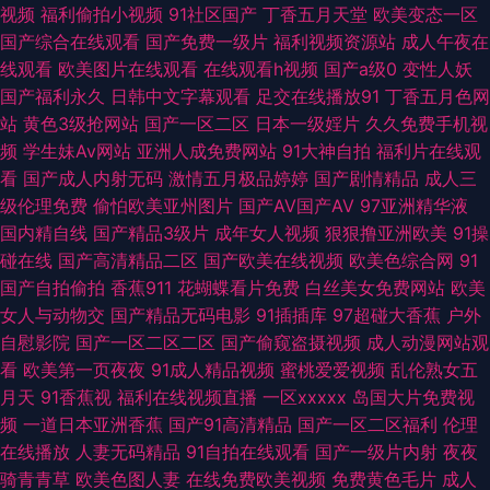
站久久 91麻豆传媒免费卡通 91茄子看片 91高清日韩 91N视频网z 91传谋视
视频
福利偷拍小视频
91社区国产
丁香五月天堂
欧美变态一区
国产综合在线观看
国产免费一级片
福利视频资源站
成人午夜在
频 影音先锋日韩资源 伊人福利社 91超碰成人电影 91精品豆花 91国产精品在
线观看
欧美图片在线观看
在线观看h视频
国产a级0
变性人妖
国产福利永久
日韩中文字幕观看
足交在线播放91
丁香五月色网
线看 91久久人人操人妻 91社私密麻豆 91禽我视频免费在线观看 91九色乱
站
黄色3级抢网站
国产一区二区
日本一级婬片
久久免费手机视
频
学生妹Av网站
亚洲人成免费网站
91大神自拍
福利片在线观
91jk红杏 91n色域 91爱爱视屏 91黄色官网入口 91迷奸精品 成人做爱在线 国
看
国产成人内射无码
激情五月极品婷婷
国产剧情精品
成人三
级伦理免费
偷怕欧美亚州图片
国产AV国产AV
97亚洲精华液
产成人午夜在线 AV老司机 青青久久精品成人网 91色精品网站 精品视频在线
国内精自线
国产精品3级片
成年女人视频
狠狠撸亚洲欧美
91操
碰在线
国产高清精品二区
国产欧美在线视频
欧美色综合网
91
看片 午夜福利电源 91在线视频网站免费观看 成人岛国a片网站 深喉九区 91
国产自拍偷拍
香蕉911
花蝴蝶看片免费
白丝美女免费网站
欧美
女人与动物交
国产精品无码电影
91插插库
97超碰大香蕉
户外
九色国产TS另类人妖 高清无码一本二本 91国产视频网站 阿v视频在线免费
自慰影院
国产一区二区二区
国产偷窥盗摄视频
成人动漫网站观
看
欧美第一页夜夜
91成人精品视频
蜜桃爱爱视频
乱伦熟女五
观看 日韩三级www 欧美日爱 欧黄aa 大香蕉在线看91视频 国产精品欧美九
月天
91香蕉视
福利在线视频直播
一区xxxxx
岛国大片免费视
频
一道日本亚洲香蕉
国产91高清精品
国产一区二区福利
伦理
色 午夜社区精品视频 影音先锋日干夜干資源 白丝被艹 av大蕉 91模特磁力
在线播放
人妻无码精品
91自拍在线观看
国产一级片内射
夜夜
骑青青草
欧美色图人妻
在线免费欧美视频
免费黄色毛片
成人