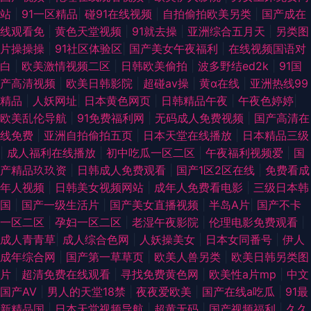
站
|
91一区精品
|
碰91在线视频
|
自拍偷拍欧美另类
|
国产成在
线观看免
|
黄色天堂视频
|
91就去操
|
亚洲综合五月天
|
另类图
片操操操
|
91社区体验区
|
国产美女午夜福利
|
在线视频国语对
白
|
欧美激情视频二区
|
日韩欧美偷拍
|
波多野结ed2k
|
91国
产高清视频
|
欧美日韩影院
|
超碰av操
|
黄α在线
|
亚洲热线99
精品
|
人妖网址
|
日本黄色网页
|
日韩精品午夜
|
午夜色婷婷
|
欧美乱伦导航
|
91免费福利网
|
无码成人免费视频
|
国产高清在
线免费
|
亚洲自拍偷拍五页
|
日本天堂在线播放
|
日本精品三级
|
成人福利在线播放
|
初中吃瓜一区二区
|
午夜福利视频爱
|
国
产精品玖玖资
|
日韩成人免费观看
|
国产1区2区在线
|
免费看成
年人视频
|
日韩美女视频网站
|
成年人免费看电影
|
三级日本韩
国
|
国产一级生活片
|
国产美女直播视频
|
半岛A片
|
国产不卡
一区二区
|
孕妇一区二区
|
老湿午夜影院
|
伦理电影免费观看
|
成人青青草
|
成人综合色网
|
人妖操美女
|
日本女同番号
|
伊人
成年综合网
|
国产第一草草页
|
欧美人兽另类
|
欧美日韩另类图
片
|
超清免费在线观看
|
寻找免费黄色网
|
欧美性a片mp
|
中文
国产AV
|
男人的天堂18禁
|
夜夜爱欧美
|
国产在线a吃瓜
|
91最
新精品国
|
日本天堂视频导航
|
超黄无码
|
国产视频福利
|
久久