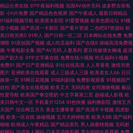
片妈妈的朋友 92影院 91刺激在线视频 91青青视屏 亚洲精品五月婷婷 后入大
精品分类在线
97午夜福利视频
岛国AV动作无码
波多野吉依电
影
小h片免费
国产精品色色视屏
国产午夜成人
最新日韩精品
屁股 91传媒小视频 91深夜影院 AV色图福利导航 超碰激情网 福利色情导航
91福利视频导航
欧美喷水影院
91爱爱视频
欧美色图论坛
91榴
莲小视频
国产高清一卡新区
国产看片资源
二色吧97资源站
欧
黄色仓库资源在线观看 婷婷深爱五月天 激情肏屄网 九1免费网页在线看
美日韩另类0
91华人
国产日韩一区二区
日本网站在线免费
免费
潮喷
91原创国产视频
成人吃瓜福利
国产在线9
操碰高清免费视
www先锋av 91社视频观看亚洲 91情侣操逼 日韩精品一区二区亚洲 91传媒
频
午夜电影全集
国产AV无码
人妻系列
爱豆传媒倩女幽魂
超清
国产剧大全
91中文字幕在线
免费在线小视频
吃瓜福利小视频
免费观看网址 www96黑料 国产探花传媒 欧美a在线视频观看 熟女飢渴一區
免费91
国产日产亚洲精品
91社在线高清
人人草香蕉
激情另类
图片
亚洲欧美在线观看
成人三级成人三级
欧美老女人bb
日日
亚洲欧美福利导航 91传媒免费网站 91美女玉足 91诱惑 国产精品自产久久 麻
操第一页
91网豆花视频
91福利剧场
免费影视观看
91视频国产
自拍
国产美女在线视频
欧美又大
无码四虎
女同激吻视频
极品
豆精品视频专区 人人妻人人爽 色呦呦丁香十月 伊人五月香蕉 91国自产啪 91
性爱导航
欧美国产拳交喷奶
中文字幕第三页
超碰成人影视
欧
美日韩中文一区
手机看片1204
91色快播
福利撸影院
激情五月
视频网页 97伊人网 超碰在线欧洲欧美97 深夜精品福利 影音先锋qj图区
天国产
综合网五月天
美女主播青草
国产高清不卡视频
四虎影
视
欧美一区在线
操碰视频
五月天婷婷欧美
欧美大BB
国产福利
91HDavav在线 三级黄视频在线 九色福利探花视频 麻豆国产精品久久 国产
啪啪
欧洲成人午夜精品
国产精品美乳
男人操蜜桃视频
无码射
精网站
18成年人网站
日本高清电影网
男女啪啪午夜视频
免费