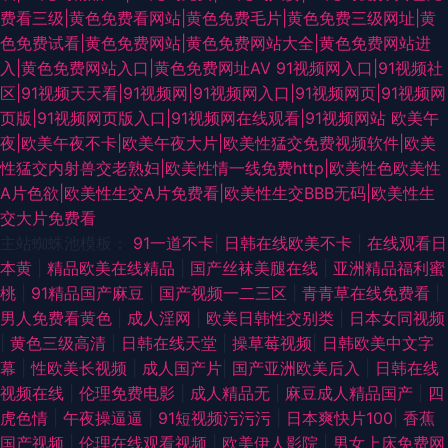
费看三级|黄色免费看网站|黄色免费毛片|黄色免费三级网址|黄
色免费试看|黄色免费网站|黄色免费网站大全|黄色免费网站进
入|黄色免费网站入口|黄色免费网址AV
91视频网入口|91视频社
区|91视频天天看|91视频网|91视频网入口|91视频网页|91视频网
页版|91视频网页版入口|91视频网在线观看|91视频网站
欧美午
夜|欧美午夜不卡|欧美午夜大片|欧美性猛交免费视频软件|欧美
性猛交内射兽交老熟妇|欧美性情一线免费http|欧美性色欧美性
A片色欲|欧美性生交A片免费看|欧美性生交BBB无码|欧美性生
交大片免费看
主站蜘蛛池模板：
91一道不卡
|
日韩在线欧美不卡
|
在线观看日
本黄
|
精品欧美在线精品
|
国产丝袜美腿在线
|
亚洲精品福利蜜
桃
|
91精品国产麻豆
|
国产视频一二三区
|
青青草在线免费看
|
男人免费看黄色
|
成人淫网
|
欧美日韩性交别类
|
日本女同视频
|
黄色三级高清
|
日韩在线天堂
|
操草莓视频
|
日韩欧美中文字
幕
|
性欧美长视频
|
成人国产片
|
国产亚洲欧美后入
|
日韩在线
视频在线
|
伦理免费电影
|
成人精品无
|
麻豆成人精品国产
|
四
虎色情
|
午夜操逼逼
|
91短视频污污污
|
日本爽快片100
|
香蕉
国产视频
|
伦理在线观看视频
|
欧美伊人影院
|
男女上床免费网