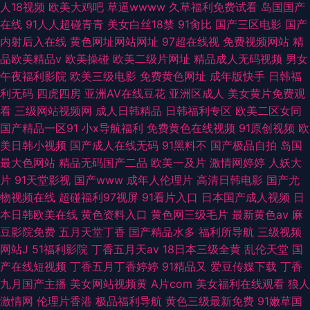
人18视频
欧美大鸡吧
草逼wwww
久草福利免费试看
岛国国产
在线
91人人超碰青青
美女白丝18禁
91肏比
国产三区电影
国产
内射后入在线
黄色网址网站网址
97超在线视
免费视频网站
精
品欧美精品v
欧美操碰
欧美二级片网址
精品成人无码视频
男女
午夜福利影院
欧美三级电影
免费黄色网址
成年版快手
日韩福
利无码
四虎四房
亚洲AV在线豆花
亚洲区成人
美女黄片免费观
看
三级网站视频网
成人日韩精品
日韩福利专区
欧美二区女同
国产精品一区91
小x导航福利
免费黄色在线视频
91原创视频
欧
美日韩小视频
国产成人在线无码
91黑料不
国产极品自拍
岛国
最大色网站
精品无码国产二品
欧美一及片
激情网婷婷
人妖大
片
91天堂影视
国产www
成年人伦理片
高清日韩电影
国产尤
物视频在线
超碰福利97视屏
91看片入口
日本国产成人视频
日
本日韩欧美在线
黄色资料入口
黄色网三级毛片
最新黄色av
麻
豆影院免费
五月天堂丁香
国产精品水多
福利所导航
三级视频
网站J
51福利影院
丁香五月天av
18日本三级全黄
乱伦天堂
国
产在线短视频
丁香五月丁香婷婷
91精品又
爱豆传媒下载
丁香
九月国产主播
美女网站视频黄
A片com
美女福利在线观看
狼人
激情网
伦理片香港
极品福利导航
黄色三级最新免费
91嫩草国