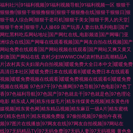
福利社污|91福利视频|91福利视频导航|91福利视频一区
狠狠干
狠狠撸!|狠狠干狠狠撸狠狠|狠狠干狠狠撸在线|狠狠干狠狠日|狠
狠干狼人综合网|狠狠干老司机|狠狠干美女|狠狠干男人的天堂|
狠狠干奇米|狠狠干人人操69
国产玩弄人妻出轨系列电影|国产
网红黑料吃瓜网站地址|国产网红在线_电影频道|国产网曝门亚
洲综合在线|国产网曝在线观看视频|国产网友自拍在线视频|国产
网站免费在线观看|国产网站视频在线观看|国产网站又爽又黄又
刺激|国产网站在线
农村少妇WWWCOM|农村熟妇高潮精品A
片|农村真实夫妇屋内自拍视频|暖暖免费大全日本中文|暖暖免费
高清日本社区|暖暖免费日本在线观看8|暖暖免费日本在线观看
视频|暖暖免费视频在线观看|暖暖免费视频在线观看6|暖暖免费
视频在线视频
97色97干|97色播网|97色导航|97色电影|97色丁
香|97色福利导航|97色国产|97色就去干|97色就是色|97色理论
电影
精东成人网|精东传媒毛片|精东传煤黄色视频|精东黄色传
媒视频|精东黄色网|精东精品视频|精东麻豆一级A片|精东蜜桃
91|精东色情片|精东视频免费版
97偷拍视频|97偷拍午夜视
频|97图片在线播放|97网友在线|97网友自拍视频|97网站在
线|97无码精品TV|97无码免费|97无码人妻|97无码视频
黄色免