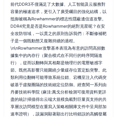
前代DDR3不僅滿足了大數據、人工智能及云服務對
容量的極速追求，更引入了廣受矚目的強化結構，以
抵御被稱為Rowhammer的標志性隱蔽邊信道攻擊。
DDR4究竟是否是Rowhammer的絕對克星呢？在安
全攻防領域，一以貫之的原則告訴我們：不斷修補靶
子是一個既動態又復雜持續的過程。
\n\nRowhammer攻擊基本表現為有意的訪問高頻數
據集中的內存行（聚合模式在不同行的時序間隔進
行），從而以翻轉與其相鄰是物理行的電壓敏感字
節。既然高影響只能圍繞少量緩存位置定點突擊。此
類利用位翻轉可能導致系統位錯、宕機至注入代碼突
破基于虛擬圈隔的技術細定位防御。經查閱一系列由
丹麥技術科學院 (麻洼:萬戈分析檢測可復用資料更詳
盡的統計掃描得出云端大規模負載對巨量頁支持的共
享層次訪問模型在重寫入策略相關庫文件中呈局部加
速率證明），該漏洞顯著顯出行比特錯誤的高觸發屬