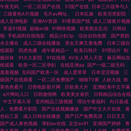
午夜无码
|
一区二区国产在线
|
51国产在线
|
日本三片战争与人
|
三级黄色A片视频
|
毛片av网址、
|
日本乱偷
|
欧美另类影院
|
成人亚洲电影
|
亚洲AV资源
|
91香蕉国产线
|
成人三级黄片视频
|
草逼91视频
|
超碰av操
|
91网络视频
|
欧美熟女乱伦
|
日韩自
啪
|
手机福利在线电影
|
精品少妇3p
|
综合自拍色图
|
国产挤奶
水主播在
|
成人三级在线播放
|
美女又爽又黄免费
|
日本三级在
线观影
|
四虎色播
|
成午夜精品一
|
欧美日韩片
|
91理论片
|
制
服丝袜
|
91久久影院
|
91在线视
|
AV女人男人天堂
|
麻豆网站在
线观看
|
欧美一区二区孕妇
|
在线亚洲aa
|
国产一级二级无码
|
羞羞视频
|
无码国产欧美一区
|
成人爱草草
|
日本涩涩视频
|
三
级国产在线观看
|
一区二区免费国产
|
啪啪TV黄
|
人妖大战
|
欧
美色色看片
|
日韩电影新片网
|
区欧美大片
|
亚洲欧美中文字幕
|
a片网站入口
|
日韩激情网
|
欧美美女肏屄
|
日韩精品综合在线
|
中文字幕久荜
|
亚州精品三级视频
|
理论午夜福利
|
向日葵成
人
|
免费看片影院
|
国产在线视频播放
|
国产中文大片在线
|
黄
色站三及
|
成人日韩在线播放
|
国产日产免费高清
|
日日叉叉
|
国产成人黄色视频
|
孕妇av在线
|
足交av91
|
亚洲国产婷婷
|
青
青久视频
|
午夜成人网
|
日韩免费三级
|
91人人在线
|
免费观看