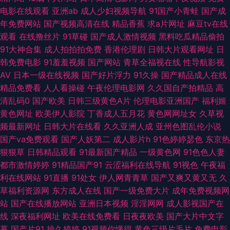
这里只有久久 超碰人人操 a级性交片 91入在线观看 微拍福利视频117 阿V中
电影在线观看
亚洲ab
成人少妇视频导航
91国产小青蛙
国产成
年免费网站
国产视频高清在线
精品香蕉
求a片网址
麻豆tv在线
文资源在线 黑人性爱网站 美日韩三极 日日韩日韩日韩AV 97超级视频 九九
观看
在线撸丝片
91草碰
国产成人激情视频
黑料吃瓜精品偷拍
91大神合集
成人拍拍拍免费
香港伦理剧
日韩大片观看网址
日
国产 婷婷精品视频二区三区 91成人版下载 操操网站91 狠狠操狠狠撸 欧美性
韩免费电影
91羞羞视频
国产网站
青草全福视在线
性导航影视
AV
日本一级在线视频
国产好片浮力
91久操
国产精品成人在线
交精品视频大全 性欧美第一页 91福利网在线免费 91网站在线观看免费 极品
精品免费看
人人看操碰
午夜伦理电影网
久久国自产拍精品
高
清乱码0
国产欧美
日韩三级黄色A片
伦理电影亚洲国产
福利姬
御姐内射吃瓜 熟女资源库 AV五码 欧美成人多人免费 五月天肏屄网站 91TV
黄色网址
欧美伊人影院
丁香成人五月花
黄色网网址女
久草视
频最新网址
日韩大片在线看
久久亚洲人成
亚州色图乱伦小说
是什么 91男人影院 97视频在线激情观看 豆花视频在线网址 男女上床视频 婷
国产va免费观看
国产人妖第二
成人影片h
91色婷婷瑟色
东京热
狠狠草
日韩精品观看
91最新国产精品
一级黄色网
91色色人妻
婷妞妞基地 91福利社在线 91在线观看链接网站 丁香五月激情一本道 九九99
都市激情婷婷
91精品国产91
云涩福利在线导航
91视色
午夜福
利在线网站
91直播
91处女
伊人网青青草
国产又爽又黄又无
久
蜜桃视频 欧美亚洲私人 影视先锋免费看A片 91视频入口福利姬 九久爱肏屄
草福利资源网
东方成人在线
国产一级免费大片
成年免费视频网
站
国产在线播放网站
亚洲日本视频
淫淫网网
成人影视国产在
热水 综合福利导航 91新人视频 国产黑丝TV 久久午夜网欧美 日韩城人网站
线
深夜福利网址
欧美在线免费看
日夜夜欧美
国产大片中文字
幕
国产片91
操久婷婷
91视频你懂得
黄色三级片毛片
免费电影