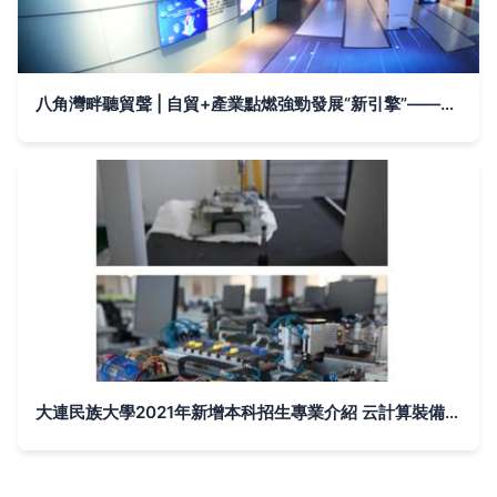
八角灣畔聽貿聲 | 自貿+產業點燃強勁發展“新引擎”——煙臺自貿區成立兩周年綜述④
大連民族大學2021年新增本科招生專業介紹 云計算裝備技術服務