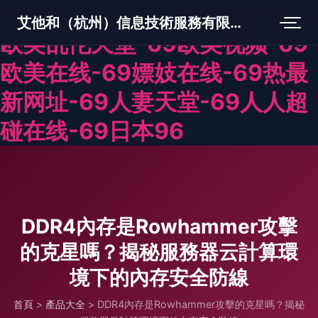
69男人的天堂-69欧美另类-69
艾他和（杭州）信息技術服務有限公司
欧美乱伦天堂-69欧美视频-69
欧美在线-69嫖妓在线-69热最
新网址-69人妻天堂-69人人超
碰在线-69日本96
DDR4內存是Rowhammer攻擊
的克星嗎？揭秘服務器云計算環
境下的內存安全防線
首頁
>
產品大全
>
DDR4內存是Rowhammer攻擊的克星嗎？揭秘