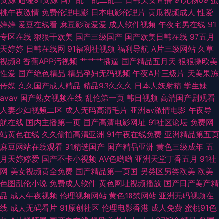
色不卡 国产视频第12页 不卡的国产AV 91乱子伦国产精品 91黄色网页 91大
桃午夜激情
免费伦理电影
日本电影伦理片
黄瓜视频成人
性爱
婷婷
爱豆在线看
麻豆影院爱爱
成人软件视频
午夜宅男在线
91
神影音 伊人99大香网 熟妇人妻一区二区 老湿69视频福利在线 久热草无码 午
专区在线
狠狠干欧美
国产三级国产
国产欧美日韩在线
97五月
天婷婷
日韩在线网
91福利社视频
福利导航
A片三级网站
久草
夜成人精品福利 欧美综合在线123 亚洲激情文学视频 欧美sss视频在线 福利
视频8
香蕉APP污视频
艹艹艹插逼
国产精品五月天
狠狠操欧美
性爱
国产绝色精品
精品孕妇无码视频
午夜A片三级片
天美果冻
极品av在线 91探花系列在线观看 91凹在线视频 日韩久久伊人 精品视频91福
传媒
久久国产成人精品
精品93久久久
日本人妖射精
学生妹
avav
国产熟女视频在线
乱伦第一页
韩日视频
高清国产剧观看
利 av好福利 91社区福利 先锋av资源日韩在线 男人噜色AV 日本电影在线直
人妻少妇视频二区
成人无码高清毛片
亚洲av激情电影
午夜导
航在线
国内主播第一页
国产高清电影网址
91社区论坛
免费网
播 色老大网站在线观看 91x视频大全 九1免费网页直接观看 欧美欧美欧美欧
站黄色在线
久久偷拍高清亚洲
91午夜在线免费
亚洲精品第五页
麻豆网站在线观看
91精选国产
国产精品亚洲
黄色三级成年
五
美 婷婷超碰97在线 午夜成人福利久久 日韩免费不卡无码 亚洲第一夜 欧美福
月天婷婷爱
国产不卡小视频
AV色哟哟
亚洲天堂丁香五月
91社
网
美女视频黄全免费
国产精品第一页国
另类区另类欧美
欧美
利姬的搜索结果 大香蕉大香蕉久十 91入在线观看 五月在线
色图乱伦小说
免费成人软件
黄色网址视频播放
国产日产美产精
品
成人午夜视频
伦理视频网站
黄色18禁网站
亚洲无码视频在
线
成人无码看片
91原创社区
伦理电影香港
成人免费
蜜桃91色