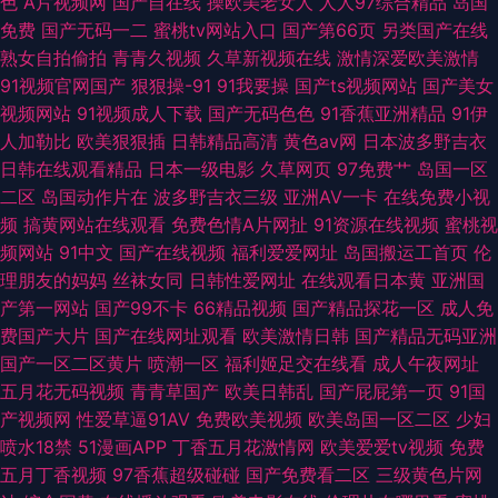
色
A片视频网
国产自在线
操欧美老女人
人人97综合精品
岛国
免费
国产无码一二
蜜桃tv网站入口
国产第66页
另类国产在线
熟女自拍偷拍
青青久视频
久草新视频在线
激情深爱欧美激情
91视频官网国产
狠狠操-91
91我要操
国产ts视频网站
国产美女
视频网站
91视频成人下载
国产无码色色
91香蕉亚洲精品
91伊
人加勒比
欧美狠狠插
日韩精品高清
黄色av网
日本波多野吉衣
日韩在线观看精品
日本一级电影
久草网页
97免费艹
岛国一区
二区
岛国动作片在
波多野吉衣三级
亚洲AV一卡
在线免费小视
频
搞黄网站在线观看
免费色情A片网扯
91资源在线视频
蜜桃视
频网站
91中文
国产在线视频
福利爱爱网址
岛国搬运工首页
伦
理朋友的妈妈
丝袜女同
日韩性爱网址
在线观看日本黄
亚洲国
产第一网站
国产99不卡
66精品视频
国产精品探花一区
成人免
费国产大片
国产在线网址观看
欧美激情日韩
国产精品无码亚洲
国产一区二区黄片
喷潮一区
福利姬足交在线看
成人午夜网址
五月花无码视频
青青草国产
欧美日韩乱
国产屁屁第一页
91国
产视频网
性爱草逼91AV
免费欧美视频
欧美岛国一区二区
少妇
喷水18禁
51漫画APP
丁香五月花激情网
欧美爱爱tv视频
免费
五月丁香视频
97香蕉超级碰碰
国产免费看二区
三级黄色片网