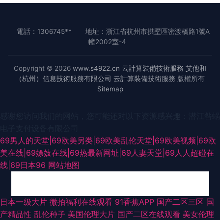
電話：1306745**
地址：浙江省杭州市拱墅區密渡橋路1號A
幢2002室-4
Copyright © 2026
www.s4922.cn
云計算裝備技術服務
艾他和
（杭州）信息技術服務有限公司
云計算裝備技術服務
版權所有
Sitemap
感谢您访问我们的网站，您可能还对以下资源感兴趣：潜江咎蜗
电子支付设备有限公司
69男人的天堂|69欧美另类|69欧美乱伦天堂|69欧美视频|69欧
美在线|69嫖妓在线|69热最新网址|69人妻天堂|69人人超碰在
线|69日本96
网站地图
影音先锋国产传媒 青娱乐豆花视频 超碰人91 波多野吉依久久 成人天堂 91网
日本一级大片
微拍福利在线观看
91香蕉APP
国产二区三区
国
产精品性
乱伦种子
美国伦理大片
国产二区在线观看
美女伦理